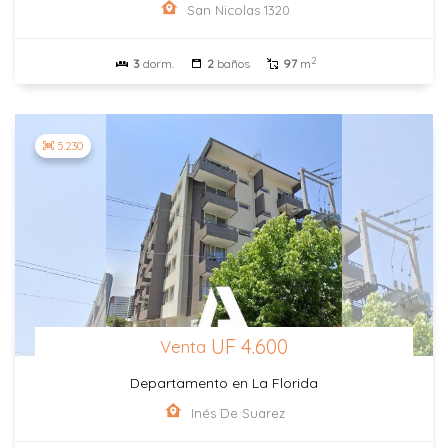
San Nicolas 1320
2
3
dorm.
2
baños
97
m
5.230
UF 4.600
Venta
Departamento en La Florida
Inés De Suarez