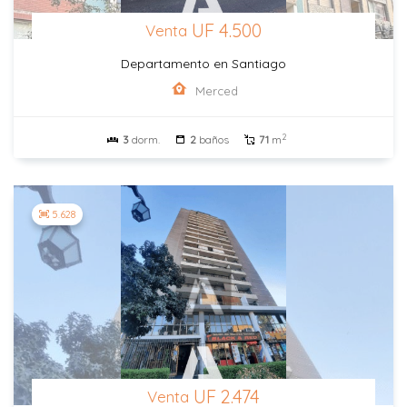
UF 4.500
Venta
Departamento en Santiago
Merced
2
3
dorm.
2
baños
71
m
5.628
UF 2.474
Venta