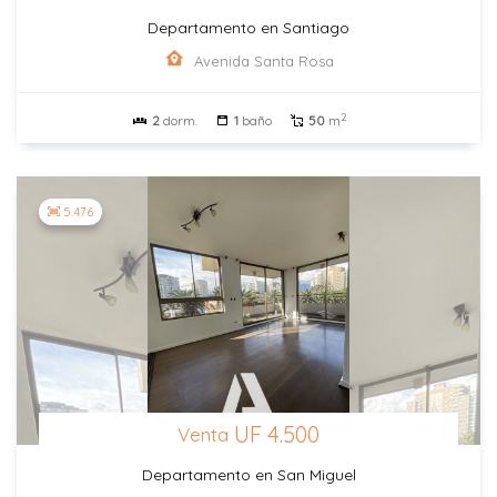
Departamento en Santiago
Avenida Santa Rosa
2
2
dorm.
1
baño
50
m
5.476
UF 4.500
Venta
Departamento en San Miguel