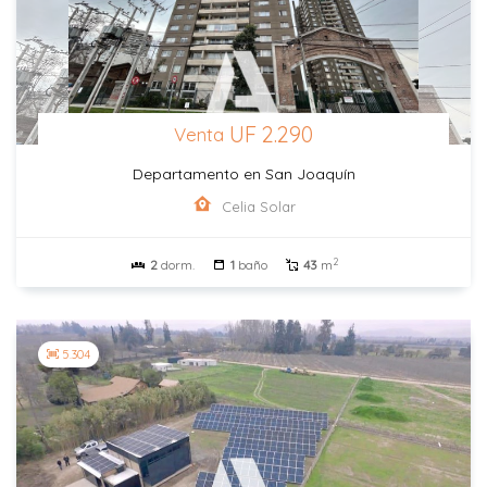
UF 2.290
Venta
Departamento en San Joaquín
Celia Solar
2
2
dorm.
1
baño
43
m
5.304