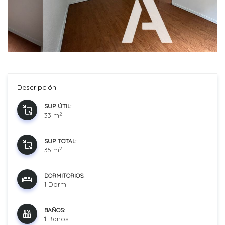
Descripción
SUP. ÚTIL:
2
33 m
SUP. TOTAL:
2
35 m
DORMITORIOS:
1 Dorm.
BAÑOS:
1 Baños