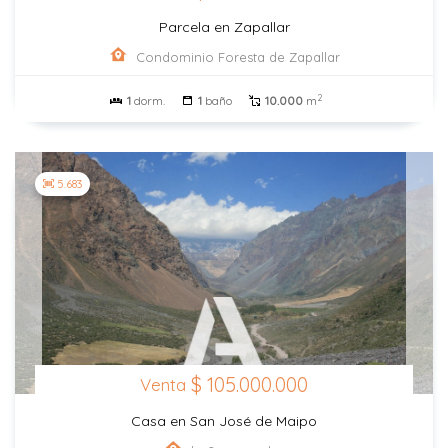
Parcela en Zapallar
Condominio Foresta de Zapallar
2
1
dorm.
1
baño
10.000
m
5.683
$ 105.000.000
Venta
Casa en San José de Maipo