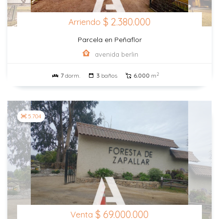
$ 2.380.000
Arriendo
Parcela en Peñaflor
avenida berlin
2
7
dorm.
3
baños
6.000
m
5.704
$ 69.000.000
Venta