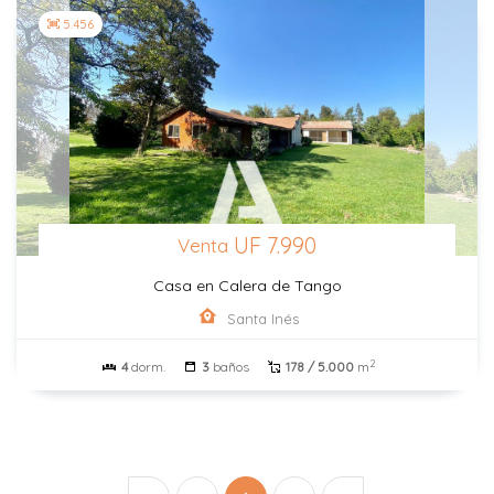
5.456
UF 7.990
Venta
Casa en Calera de Tango
Santa Inés
2
4
dorm.
3
baños
178 / 5.000
m