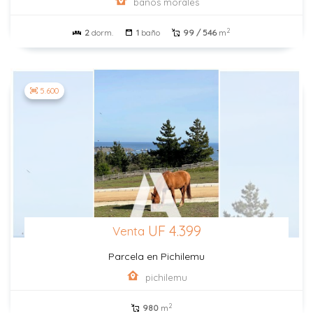
baños morales
2
2
dorm.
1
baño
99 / 546
m
5.600
UF 4.399
Venta
Parcela en Pichilemu
pichilemu
2
980
m