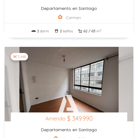
Departamento en Santiago
Carmen
2
2
dorm.
2
baños
62 / 65
m
5.448
$ 349.990
Arriendo
Departamento en Santiago