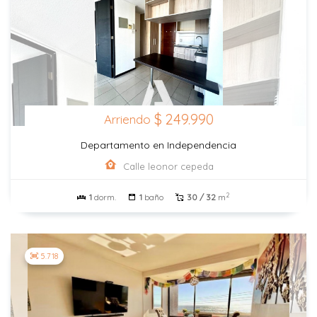
$ 249.990
Arriendo
Departamento en Independencia
Calle leonor cepeda
2
1
dorm.
1
baño
30 / 32
m
5.718