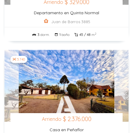
$ 329.000
Arriendo
Departamento en Quinta Normal
Juan de Barros 3885
2
3
dorm.
1
baño
45 / 48
m
5.740
$ 2.376.000
Arriendo
Casa en Peñaflor