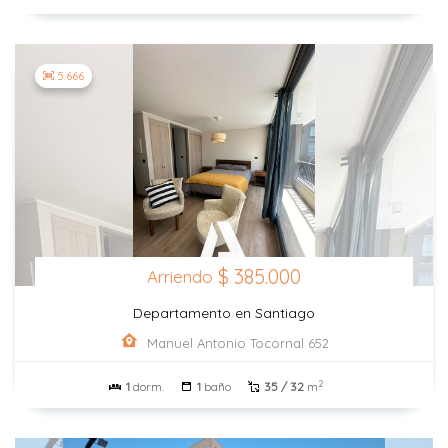
5.666
$ 385.000
Arriendo
Departamento en Santiago
Manuel Antonio Tocornal 652
2
1
dorm.
1
baño
35 / 32
m