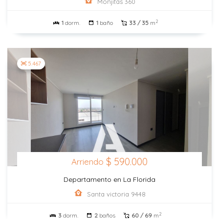
Monjitas 360
2
1
dorm.
1
baño
33 / 35
m
5.467
$ 590.000
Arriendo
Departamento en La Florida
Santa victoria 9448
2
3
dorm.
2
baños
60 / 69
m