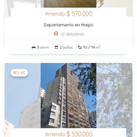
$ 570.000
Arriendo
Departamento en Maipú
El descanso
2
3
dorm.
2
baños
70 / 74
m
5.432
$ 530.000
Arriendo