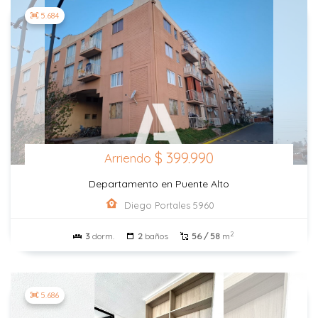
5.684
$ 399.990
Arriendo
Departamento en Puente Alto
Diego Portales 5960
2
3
dorm.
2
baños
56 / 58
m
5.686