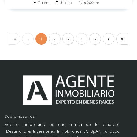
2
7
dorm.
3
baños
6.000
m
1
2
3
4
5
Sobre nosotros
Agente Inmobiliario es una marca de la empresa
“Desarrollo & Inversiones Inmobiliarias JC SpA.”, fundada