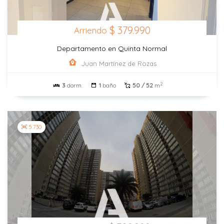
$ 379.990
Arriendo
Departamento en Quinta Normal
Juan Martínez de Rozas
2
3
dorm.
1
baño
50 / 52
m
5.730