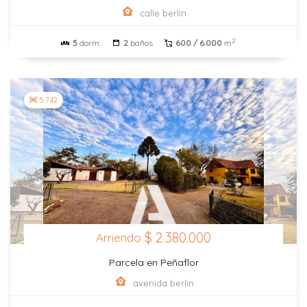
calle berlin
2
5
dorm.
2
baños
600 / 6.000
m
5.742
$ 2.380.000
Arriendo
Parcela en Peñaflor
avenida berlin