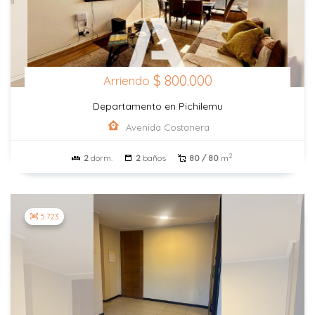
$ 800.000
Arriendo
Departamento en Pichilemu
Avenida Costanera
2
2
dorm.
2
baños
80 / 80
m
5.723